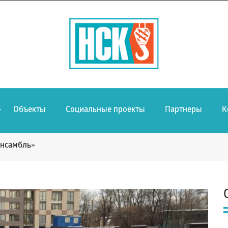
Объекты
Социальные проекты
Партнеры
К
ансамбль»